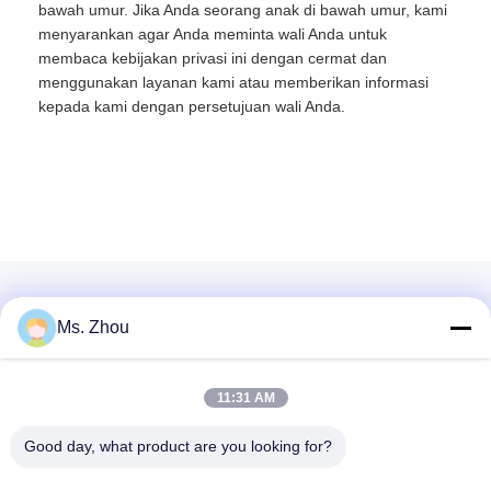
bawah umur. Jika Anda seorang anak di bawah umur, kami
menyarankan agar Anda meminta wali Anda untuk
membaca kebijakan privasi ini dengan cermat dan
menggunakan layanan kami atau memberikan informasi
kepada kami dengan persetujuan wali Anda.
Ms. Zhou
Kontak Cepat
11:31 AM
Alamat
Good day, what product are you looking for?
No.58 Dazhuang Road, TianGongYuan Street, Distrik
Daxing, Beijing, Cina