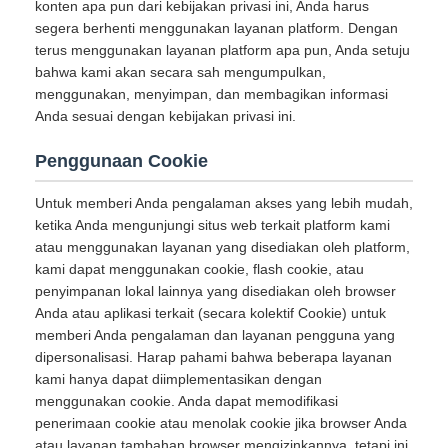
konten apa pun dari kebijakan privasi ini, Anda harus
segera berhenti menggunakan layanan platform. Dengan
terus menggunakan layanan platform apa pun, Anda setuju
bahwa kami akan secara sah mengumpulkan,
menggunakan, menyimpan, dan membagikan informasi
Anda sesuai dengan kebijakan privasi ini.
Penggunaan Cookie
Untuk memberi Anda pengalaman akses yang lebih mudah,
ketika Anda mengunjungi situs web terkait platform kami
atau menggunakan layanan yang disediakan oleh platform,
kami dapat menggunakan cookie, flash cookie, atau
penyimpanan lokal lainnya yang disediakan oleh browser
Anda atau aplikasi terkait (secara kolektif Cookie) untuk
memberi Anda pengalaman dan layanan pengguna yang
dipersonalisasi. Harap pahami bahwa beberapa layanan
kami hanya dapat diimplementasikan dengan
menggunakan cookie. Anda dapat memodifikasi
penerimaan cookie atau menolak cookie jika browser Anda
atau layanan tambahan browser mengizinkannya, tetapi ini