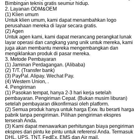
Bimbingan teknis gratis seumur hidup.
2. Layanan ODM&OEM
(1) Klien umum
Untuk klien umum, kami dapat menambahkan logo
perusahaan mereka di layar secara gratis.
(2) Agen
Untuk agen kami, kami dapat merancang perangkat lunak
layar operasi dan cangkang yang unik untuk mereka, kami
juga akan membantu mereka mengembangkan dan
mengiklankan produk di pasar mereka.
3. Metode Pembayaran
(1) Jaminan Perdagangan. (Alibaba)
(2) T/T. (Transfer bank)
(3) PayPal. Alipay. Wechat Pay.
(4) Western Union, .
4. Pengiriman
(1) Pasokan tempat, hanya 2-3 hari kerja setelah
pembayaran. Pengiriman Cepat. (Bukan musim liburan)
setelah pembayaran dikonfirmasi oleh platform.
(2) Semua produk hanya untuk harga Exw. Itu berarti harga
pabrik tanpa pengiriman. Pilihan pengiriman ekspres
terserah Anda.
(3) Kami dapat menawarkan perhitungan biaya pengiriman
ekspres dari pintu ke pintu untuk referensi Anda. Termasuk
DHL, UPS, TNT, FedEx, EMS dan Air mail.