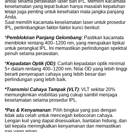
andal selama perawatan laser dan IPL. Memilih kacamata
keselamatan yang tepat bukan hanya masalah kepatuhan
tetapi juga penting untuk kesehatan mata jangka panjang
Anda.
Saat memilih kacamata keselamatan laser untuk prosedur
IPL, pertimbangkan faktor-faktor kunci berikut:
*
Pemblokiran Panjang Gelombang
: Pastikan kacamata
memblokir rentang 400–1200 nm, yang merupakan tipikal
untuk perangkat IPL. Ini memastikan perlindungan spektral
penuh selama perawatan.
*
Kepadatan Optik (OD)
: Carilah kepadatan optik minimal
5+ dalam rentang 400–1200 nm. Nilai OD yang lebih tinggi
berarti penyerapan cahaya yang lebih besar dan
perlindungan yang lebih baik.
*Transmisi Cahaya Tampak (VLT)
: VLT sekitar 20%
memungkinkan visibilitas yang cukup sambil menjaga
keselamatan selama prosedur IPL.
*Pas & Kenyamanan
: Pilih bingkai yang pas dengan
tidak ada celah untuk mencegah kebocoran cahaya.
Lengan kuil yang dapat disesuaikan, bantalan hidung, dan
tali kepala meningkatkan kenyamanan dan memastikan
pas yang aman.