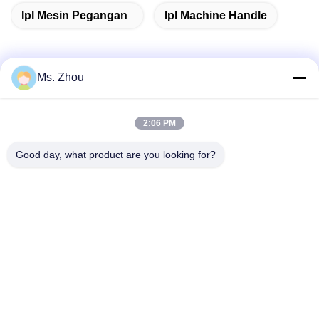
Ipl Mesin Pegangan
Ipl Machine Handle
Ms. Zhou
Kontak Cepat
2:06 PM
Alamat
Good day, what product are you looking for?
No.58 Dazhuang Road, TianGongYuan Street, Distrik
Daxing, Beijing, Cina
Telp
86-10-60296356
E-mail
zohonice@zohonice.com