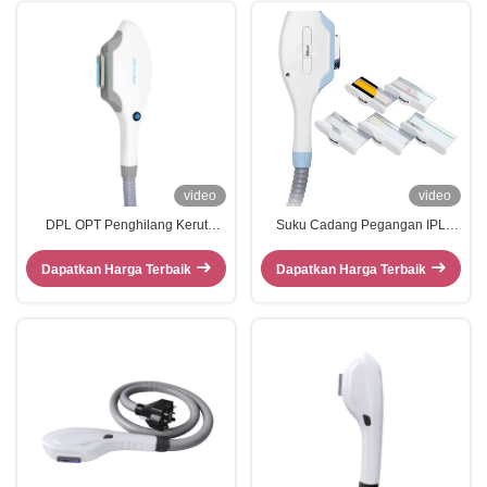
video
video
DPL OPT Penghilang Kerut
Suku Cadang Pegangan IPL
Peremajaan Kulit IPL Pegangan
Peremajaan Kulit Filter Pegangan
Penghilang Rambut Permanen
IPL Lampu Laser Opt
Dapatkan Harga Terbaik
Dapatkan Harga Terbaik
Penghilangan Rambut
Handpiece IPL