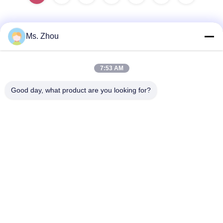
Ms. Zhou
Kontak Cepat
7:53 AM
Alamat
Good day, what product are you looking for?
No.58 Dazhuang Road, TianGongYuan Street, Distrik
Daxing, Beijing, Cina
Telp
86-10-60296356
E-mail
zohonice@zohonice.com