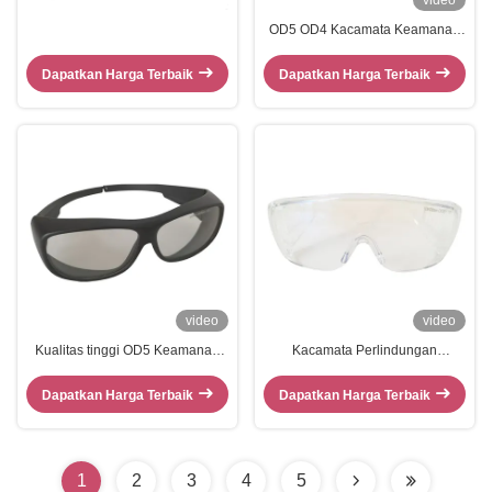
video
OD5 OD4 Kacamata Keamanan
Laser CO2 Standar Transparan
10600nm
Dapatkan Harga Terbaik
Dapatkan Harga Terbaik
video
video
Kualitas tinggi OD5 Keamanan
Kacamata Perlindungan
Kacamata perlindungan mata
Keamanan Laser CO2 10600nm
bedah Kacamata keamanan laser
Dengan Transmittansi
Dapatkan Harga Terbaik
Dapatkan Harga Terbaik
1
2
3
4
5