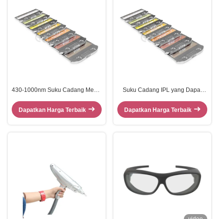
430-1000nm Suku Cadang Mesin
Suku Cadang IPL yang Dapat
IPL Berbagai Band Filter
Disesuaikan E Filter Cahaya
Untuk Mesin Kecantikan OPT
Dapatkan Harga Terbaik
Dapatkan Harga Terbaik
SHR