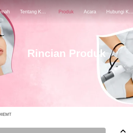
umah
Tentang Kami
Produk
Acara
Hubungi Ka
Rincian Produk
 HIEMT