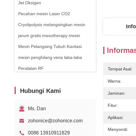
Jet Oksigen
Pecahan mesin Laser CO2
Cryolipolysis melangsingkan mesin
Inf
jarum gratis mesotherapy mesin
Mesin Pelangsing Tubuh Kavitasi
Informas
mesin penghilang vena laba-laba
Peralatan RF
Tempat Asal:
Mesin terapi fisik
Warna:
Hubungi Kami
Laser dioda 1470nm
Jaminan:
Fitur:
Ms. Dan
Aplikasi:
zohonice@zohonice.com
Menyoroti:
0086 13910911829