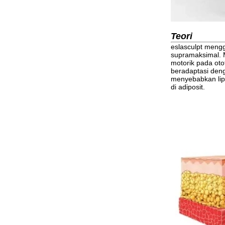
Teori
eslasculpt mengg
supramaksimal. 
motorik pada oto
beradaptasi deng
menyebabkan lipo
di adiposit.