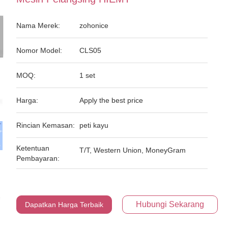
Nama Merek:
zohonice
Nomor Model:
CLS05
MOQ:
1 set
Harga:
Apply the best price
Rincian Kemasan:
peti kayu
Ketentuan
T/T, Western Union, MoneyGram
Pembayaran:
Hubungi Sekarang
Dapatkan Harga Terbaik