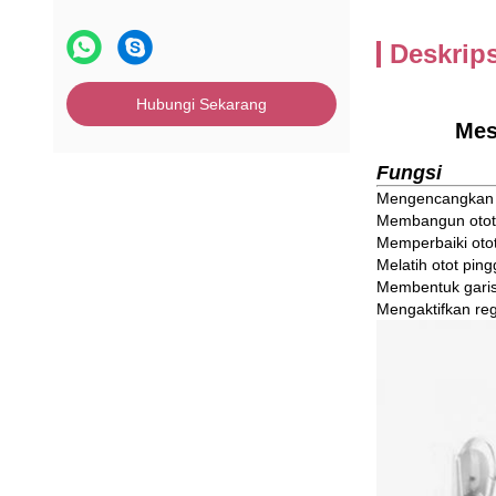
Deskrip
Hubungi Sekarang
Mes
Fungsi
Mengencangkan o
Membangun otot
Memperbaiki otot
Melatih otot ping
Membentuk garis
Mengaktifkan re