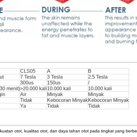
CLS05
A
B
ut
7 Tesla
3 Tesla
2.5 Tesla
300us
150us
/
(30 menit)
>20.000 kali
10.000 kali
10.000 kali
gin
Air
Minyak
Minyak
Tidak
Kebocoran Minyak
Kebocoran Minyak
Ya
Tidak
Tidak
uatan otot, kualitas otot, dan daya tahan otot pada tingkat yang berb