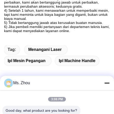
perbaikan, kami akan bertanggung jawab untuk perbaikan,
termasuk perubahan aksesoris; keduanya gratis.
4) Setelah 1 tahun, kami menawarkan untuk memperbaiki mesin,
tapi kami meminta untuk biaya bagian yang diganti, bukan untuk
biaya manual.
5) Tidak bertanggung jawab atas kerusakan buatan manusia.
6) Jika pembeli memiliki pertanyaan dari departemen teknis kami,
kami dapat menyediakan layanan online.
Tag:
Menangani Laser
Ipl Mesin Pegangan
Ipl Machine Handle
Ms. Zhou
Kontak Cepat
3:08 PM
Alamat
Good day, what product are you looking for?
No.58 Dazhuang Road, TianGongYuan Street, Distrik