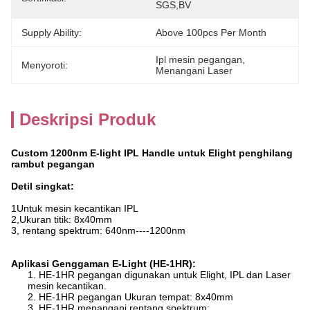
SGS,BV
Supply Ability:
Above 100pcs Per Month
Ipl mesin pegangan
, 
Menyoroti:
Menangani Laser
Deskripsi Produk
Custom 1200nm E-light IPL Handle untuk Elight penghilang
rambut pegangan
Detil singkat:
1Untuk mesin kecantikan IPL
2,Ukuran titik: 8x40mm
3, rentang spektrum: 640nm----1200nm
Aplikasi Genggaman E-Light (HE-1HR):
1. HE-1HR pegangan digunakan untuk Elight, IPL dan Laser
mesin kecantikan.
2. HE-1HR pegangan Ukuran tempat: 8x40mm
3. HE-1HR menangani rentang spektrum: