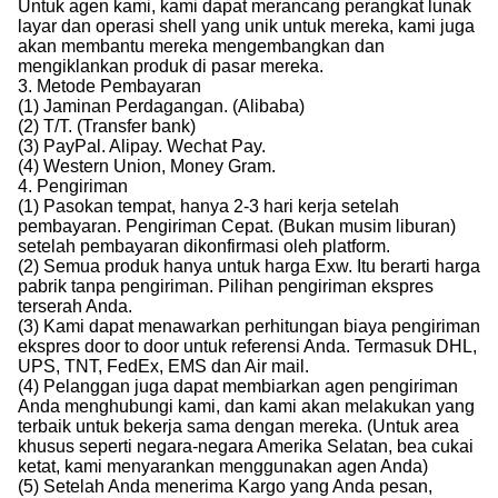
Untuk agen kami, kami dapat merancang perangkat lunak
layar dan operasi shell yang unik untuk mereka, kami juga
akan membantu mereka mengembangkan dan
mengiklankan produk di pasar mereka.
3. Metode Pembayaran
(1) Jaminan Perdagangan. (Alibaba)
(2) T/T. (Transfer bank)
(3) PayPal. Alipay. Wechat Pay.
(4) Western Union, Money Gram.
4. Pengiriman
(1) Pasokan tempat, hanya 2-3 hari kerja setelah
pembayaran. Pengiriman Cepat. (Bukan musim liburan)
setelah pembayaran dikonfirmasi oleh platform.
(2) Semua produk hanya untuk harga Exw. Itu berarti harga
pabrik tanpa pengiriman. Pilihan pengiriman ekspres
terserah Anda.
(3) Kami dapat menawarkan perhitungan biaya pengiriman
ekspres door to door untuk referensi Anda. Termasuk DHL,
UPS, TNT, FedEx, EMS dan Air mail.
(4) Pelanggan juga dapat membiarkan agen pengiriman
Anda menghubungi kami, dan kami akan melakukan yang
terbaik untuk bekerja sama dengan mereka. (Untuk area
khusus seperti negara-negara Amerika Selatan, bea cukai
ketat, kami menyarankan menggunakan agen Anda)
(5) Setelah Anda menerima Kargo yang Anda pesan,