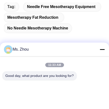
Tag:
Needle Free Mesotherapy Equipment
Mesotherapy Fat Reduction
No Needle Mesotherapy Machine
Ms. Zhou
Kontak Cepat
11:33 AM
Alamat
Good day, what product are you looking for?
No.58 Dazhuang Road, TianGongYuan Street, Distrik
Daxing, Beijing, Cina
Telp
86-10-60296356
E-mail