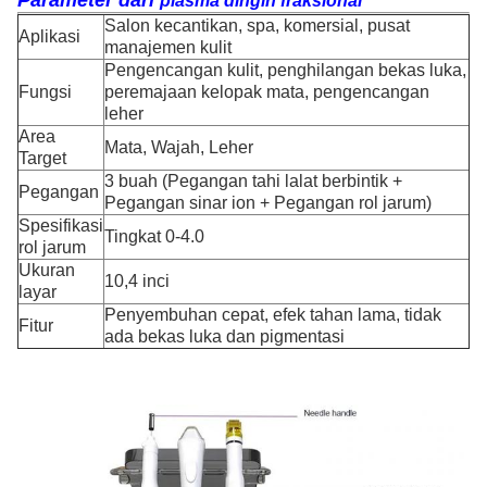
Parameter dari
plasma dingin fraksional
Salon kecantikan, spa, komersial, pusat
Aplikasi
manajemen kulit
Pengencangan kulit, penghilangan bekas luka,
Fungsi
peremajaan kelopak mata, pengencangan
leher
Area
Mata, Wajah, Leher
Target
3 buah (Pegangan tahi lalat berbintik +
Pegangan
Pegangan sinar ion + Pegangan rol jarum)
Spesifikasi
Tingkat 0-4.0
rol jarum
Ukuran
10,4 inci
layar
Penyembuhan cepat, efek tahan lama, tidak
Fitur
ada bekas luka dan pigmentasi