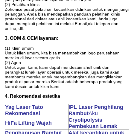
(2) Pelatihan klinis:
Zohonice pusat pelatihan kecantikan didirikan untuk mengunjungi
pelanggan. Anda bisa mendapatkan panduan pelatihan klinis
profesional dari dokter atau ahli kecantikan kami, Anda juga
dapat mengikuti pelatihan ini melalui E-mail,alat telepon dan
online, dll.
3. ODM & OEM layanan:
(1) Klien umum
Untuk klien umum, kita bisa menambahkan logo perusahaan
mereka di layar secara gratis.
(2) Agen
Untuk agen kami, kami dapat mendesain shell unik dan
perangkat lunak layar operasi untuk mereka, juga kami akan
membantu mereka untuk mengembangkan dan mengiklankan
produk di pasar mereka.Berikut adalah beberapa produk yang
kami desain untuk klien kami.
4. Rekomendasi estetika
Yag Laser Tato
IPL Laser Penghilang
Rekomendasi
Rambut
Aku
Cryolipolysis
HiFa Lifting Wajah
Pembekuan Lemak
Penghapusan Rambut
Alat kecantikan untuk