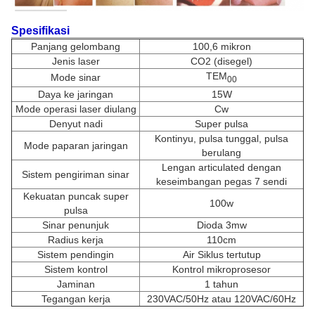
Spesifikasi
Panjang gelombang
100,6 mikron
Jenis laser
CO2 (disegel)
TEM
Mode sinar
00
Daya ke jaringan
15W
Mode operasi laser diulang
Cw
Denyut nadi
Super pulsa
Kontinyu, pulsa tunggal, pulsa
Mode paparan jaringan
berulang
Lengan articulated dengan
Sistem pengiriman sinar
keseimbangan pegas 7 sendi
Kekuatan puncak super
100w
pulsa
Sinar penunjuk
Dioda 3mw
Radius kerja
110cm
Sistem pendingin
Air Siklus tertutup
Sistem kontrol
Kontrol mikroprosesor
Jaminan
1 tahun
Tegangan kerja
230VAC/50Hz atau 120VAC/60Hz