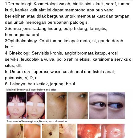
1Dermatologi: Kosmetologi wajah, bintik-bintik kulit, saraf, tumor,
kutil, kanker kulit,alat ini dapat memotong apa pun yang
berlebihan atau tidak berguna untuk membuat kuat dan tampan
dan untuk mencegah perubahan patologis.
2Semua jenis radang hidung, polip hidung, faringitis,
hemangioma oral.
3Ophthalmology: Orbit tumor, kelopak mata, st, ganda darah
kulit.
4.Ginekologi: Servisitis kronis, angiofibromata katup, erosi
serviks, leukoplakia vulva, polip rahim eksisi, karsinoma serviks di
situs, dll.
5. Umum s 5.. operasi: wasir, celah anal dan fistula anal,
phimosis, V, D, dll
6. Lainnya: bau ketiak, jagung, bisul.