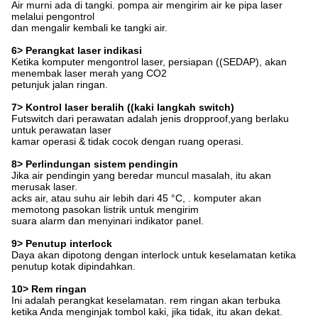
Air murni ada di tangki. pompa air mengirim air ke pipa laser
melalui pengontrol
dan mengalir kembali ke tangki air.
6> Perangkat laser indikasi
Ketika komputer mengontrol laser, persiapan ((SEDAP), akan
menembak laser merah yang CO2
petunjuk jalan ringan.
7> Kontrol laser beralih ((kaki langkah switch)
Futswitch dari perawatan adalah jenis dropproof,yang berlaku
untuk perawatan laser
kamar operasi & tidak cocok dengan ruang operasi.
8> Perlindungan sistem pendingin
Jika air pendingin yang beredar muncul masalah, itu akan
merusak laser.
acks air, atau suhu air lebih dari 45 °C, . komputer akan
memotong pasokan listrik untuk mengirim
suara alarm dan menyinari indikator panel.
9> Penutup interlock
Daya akan dipotong dengan interlock untuk keselamatan ketika
penutup kotak dipindahkan.
10> Rem ringan
Ini adalah perangkat keselamatan. rem ringan akan terbuka
ketika Anda menginjak tombol kaki, jika tidak, itu akan dekat.