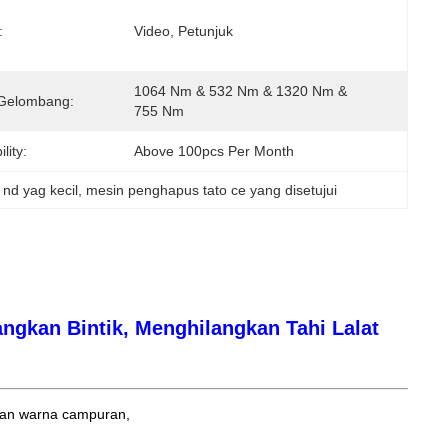
:
Video, Petunjuk
1064 Nm & 532 Nm & 1320 Nm & 
Gelombang:
755 Nm
lity:
Above 100pcs Per Month
 nd yag kecil
, 
mesin penghapus tato ce yang disetujui
ngkan Bintik, Menghilangkan Tahi Lalat
n dan warna campuran,