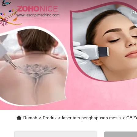
R
Rumah
>
Produk
>
laser tato penghapusan mesin
>
CE Z