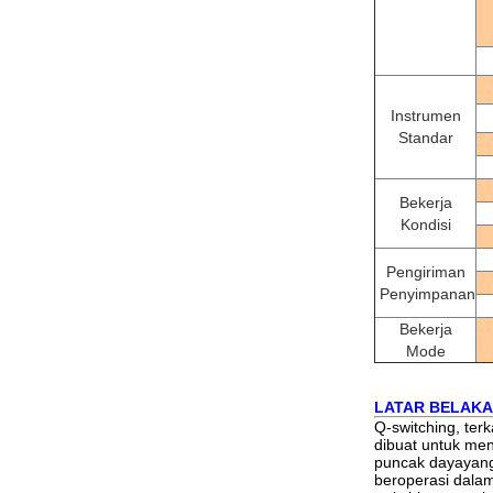
Instrumen
Standar
Bekerja
Kondisi
Pengiriman
Penyimpanan
Bekerja
Mode
LATAR BELAKA
Q-switching, ter
dibuat untuk me
puncak
daya
yang
beroperasi dal