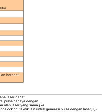
ktor
dian berhenti
 mana
laser
dapat
ksi pulsa cahaya dengan
kan oleh laser yang sama jika
odelocking
, teknik lain untuk generasi pulsa dengan laser, Q-