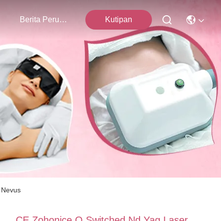
mi
Berita Perusahaan
Kutipan
 Nevus
CE Zohonice Q Switched Nd Yag Laser