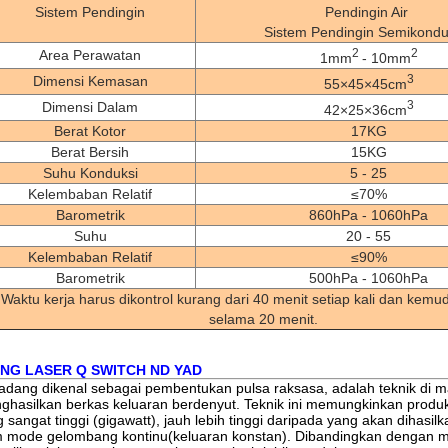
Sistem Pendingin
Pendingin Air
Sistem Pendingin Semikondu
2
2
Area Perawatan
1mm
- 10mm
3
Dimensi Kemasan
55×45×45cm
3
Dimensi Dalam
42×25×36cm
Berat Kotor
17KG
Berat Bersih
15KG
Suhu Konduksi
5 - 25
Kelembaban Relatif
≤70%
Barometrik
860hPa - 1060hPa
Suhu
20 - 55
Kelembaban Relatif
≤90%
Barometrik
500hPa - 1060hPa
Waktu kerja harus dikontrol kurang dari 40 menit setiap kali dan kemu
selama 20 menit.
NG LASER Q SWITCH ND YAD
kadang dikenal sebagai pembentukan pulsa raksasa, adalah teknik di
nghasilkan berkas keluaran berdenyut. Teknik ini memungkinkan produ
 sangat tinggi (
gigawatt
), jauh lebih tinggi daripada yang akan dihasil
am mode
gelombang kontinu
(keluaran konstan). Dibandingkan dengan
m