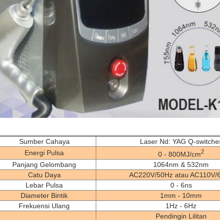
Sumber Cahaya
Laser Nd: YAG Q-switche
2
Energi Pulsa
0 - 800MJ/cm
Panjang Gelombang
1064nm & 532nm
Catu Daya
AC220V/50Hz atau AC110V/
Lebar Pulsa
0 - 6ns
Diameter Bintik
1mm - 10mm
Frekuensi Ulang
1Hz - 6Hz
Pendingin Lilitan