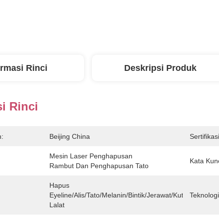
ormasi Rinci
Deskripsi Produk
i Rinci
n:
Beijing China
Sertifikasi
Mesin Laser Penghapusan 
Kata Kunc
Rambut Dan Penghapusan Tato
Hapus 
Eyeline/alis/tato/melanin/bintik/jerawat/kutil/tahi 
Teknologi
Lalat