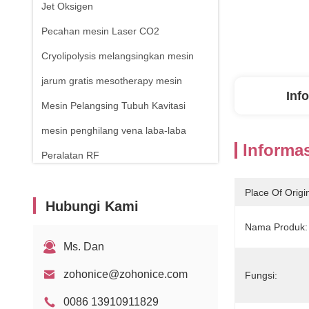
Jet Oksigen
Pecahan mesin Laser CO2
Cryolipolysis melangsingkan mesin
jarum gratis mesotherapy mesin
Inf
Mesin Pelangsing Tubuh Kavitasi
mesin penghilang vena laba-laba
Informas
Peralatan RF
Mesin terapi fisik
Place Of Origi
Hubungi Kami
Laser dioda 1470nm
Nama Produk:
Ms. Dan
zohonice@zohonice.com
Fungsi:
0086 13910911829