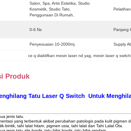
Salon, Spa, Artis Estetika, Studio 
Kosmetik, Studio Tato, 
Pelatihan
Penggunaan Di Rumah,
0-6 Ns
Panjang 
Penyesuaian 10-2000mj
Supply Abi
ce q diaktifkan mesin laser nd yag
, 
mesin laser q switch
si Produk
enghilang Tatu Laser Q Switch Untuk Menghila
ua jenis tatu.
mentasi yang terbentuk akibat perubahan patologis pada kulit pigme
tik-bintik, tahi lalat hitam, pigmen usia, tahi lalat dan Tahi Lalat Ota.
 jenis tatu alis bordir, tatu bibir bordir, tatu bibir rendam,