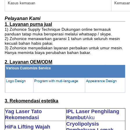
Kasus kemasan
Kemasan
Pelayanan Kami
1. Layanan purna jual
1) Zohonice Supply Technique Dukungan online termasuk
panduan tatap muka beroperasi melalui whatsapp / skype.
2) Zohonice menawarkan garansi 1 tahun untuk seluruh mesin
kecuali bahan habis pakai.
3) Zohonice menyediakan layanan perbaikan untuk umur mesin.
Hanya meminta biaya perubahan bahan bakar.
2. Layanan OEM/ODM
3. Rekomendasi estetika
Yag Laser Tato
IPL Laser Penghilang
Rekomendasi
Rambut
Aku
Cryolipolysis
HiFa Lifting Wajah
Pembekuan Lemak