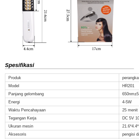
Spesifikasi
Produk
perangka
Model
HR201
Panjang gelombang
650nm±
Energi
4-5W
Waktu Pencahayaan
25 menit
Tegangan Kerja
DC 5V 1
Ukuran mesin
21.6*4.4
Aksesoris
pengisi d