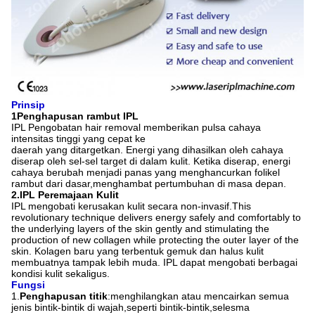
Prinsip
1Penghapusan rambut IPL
IPL Pengobatan hair removal memberikan pulsa cahaya
intensitas tinggi yang cepat ke
daerah yang ditargetkan. Energi yang dihasilkan oleh cahaya
diserap oleh sel-sel target di dalam kulit. Ketika diserap, energi
cahaya berubah menjadi panas yang menghancurkan folikel
rambut dari dasar,menghambat pertumbuhan di masa depan.
2.IPL Peremajaan Kulit
IPL mengobati kerusakan kulit secara non-invasif.This
revolutionary technique delivers energy safely and comfortably to
the underlying layers of the skin gently and stimulating the
production of new collagen while protecting the outer layer of the
skin. Kolagen baru yang terbentuk gemuk dan halus kulit
membuatnya tampak lebih muda. IPL dapat mengobati berbagai
kondisi kulit sekaligus.
Fungsi
1.
Penghapusan titik
:menghilangkan atau mencairkan semua
jenis bintik-bintik di wajah,seperti bintik-bintik,selesma