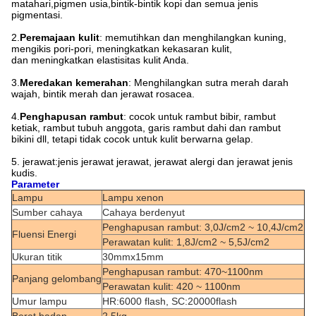
matahari,pigmen usia,bintik-bintik kopi dan semua jenis
pigmentasi.
2.
Peremajaan kulit
: memutihkan dan menghilangkan kuning,
mengikis pori-pori, meningkatkan kekasaran kulit,
dan meningkatkan elastisitas kulit Anda.
3.
Meredakan kemerahan
: Menghilangkan sutra merah darah
wajah, bintik merah dan jerawat rosacea.
4.
Penghapusan rambut
: cocok untuk rambut bibir, rambut
ketiak, rambut tubuh anggota, garis rambut dahi dan rambut
bikini dll, tetapi tidak cocok untuk kulit berwarna gelap.
5. jerawat:jenis jerawat jerawat, jerawat alergi dan jerawat jenis
kudis.
Parameter
Lampu
Lampu xenon
Sumber cahaya
Cahaya berdenyut
Penghapusan rambut: 3,0J/cm2 ~ 10,4J/cm2
Fluensi Energi
Perawatan kulit: 1,8J/cm2 ~ 5,5J/cm2
Ukuran titik
30mmx15mm
Penghapusan rambut: 470~1100nm
Panjang gelombang
Perawatan kulit: 420 ~ 1100nm
Umur lampu
HR:6000 flash, SC:20000flash
Berat badan
2.5kg