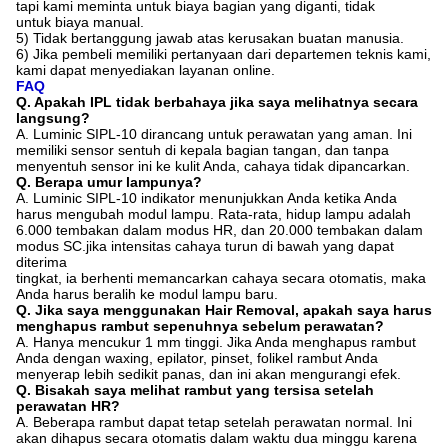
tapi kami meminta untuk biaya bagian yang diganti, tidak
untuk biaya manual.
5) Tidak bertanggung jawab atas kerusakan buatan manusia.
6) Jika pembeli memiliki pertanyaan dari departemen teknis kami,
kami dapat menyediakan layanan online.
FAQ
Q. Apakah IPL tidak berbahaya jika saya melihatnya secara
langsung?
A. Luminic SIPL-10 dirancang untuk perawatan yang aman. Ini
memiliki sensor sentuh di kepala bagian tangan, dan tanpa
menyentuh sensor ini ke kulit Anda, cahaya tidak dipancarkan.
Q. Berapa umur lampunya?
A. Luminic SIPL-10 indikator menunjukkan Anda ketika Anda
harus mengubah modul lampu. Rata-rata, hidup lampu adalah
6.000 tembakan dalam modus HR, dan 20.000 tembakan dalam
modus SC.jika intensitas cahaya turun di bawah yang dapat
diterima
tingkat, ia berhenti memancarkan cahaya secara otomatis, maka
Anda harus beralih ke modul lampu baru.
Q. Jika saya menggunakan Hair Removal, apakah saya harus
menghapus rambut sepenuhnya sebelum perawatan?
A. Hanya mencukur 1 mm tinggi. Jika Anda menghapus rambut
Anda dengan waxing, epilator, pinset, folikel rambut Anda
menyerap lebih sedikit panas, dan ini akan mengurangi efek.
Q. Bisakah saya melihat rambut yang tersisa setelah
perawatan HR?
A. Beberapa rambut dapat tetap setelah perawatan normal. Ini
akan dihapus secara otomatis dalam waktu dua minggu karena