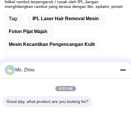
folikel rambut terpengaruh / rusak oleh IPL.Jangan
menghilangkan rambut yang tersisa dengan lilin, epilator, pinset.
Tag:
IPL Laser Hair Removal Mesin
Foton Pijat Wajah
Mesin Kecantikan Pengencangan Kulit
Ms. Zhou
Kontak Cepat
8:03 AM
Alamat
Good day, what product are you looking for?
No.58 Dazhuang Road, TianGongYuan Street, Distrik
Daxing, Beijing, Cina
Telp
86-10-60296356