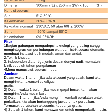
Dimensi
300mm ((L) x 250mm ((W) x 180mm ((H)
Kondisi operasi
Suhu
5°C-30°C
Kelembaban
30%-80%RH
Kekuatan nominal
230VAC, 50 atau 60Hz, 200W
Suhu
-20°C sampai 80°C
Kelembaban
0%-95%RH
Fitur
1Bagian gabungan mengadopsi teknologi yang paling canggih,
mengintegrasikan perlindungan watt dan listrik secara otomatis,
membuat instalasi lebih mudah, aman dan andal.
2.Teknik khusus.
3. independen diatur tiga jenis desain denyut nadi, mematuhi
klinik sepuluh tahun pengalaman
4Menu manusiawi, operasi mudah.
Jaminan
Dalam waktu 1 tahun, jika ada aksesori yang salah, kami akan
mengirimkan aksesori sekaligus,
gratis.
2) Dalam waktu 1 bulan, jika mesin gagal besar, kami akan
mengirim Anda mesin baru.
3) Dalam 1 tahun, jika Anda mengirim kembali peralatan untuk
perbaikan, kita akan bertanggung jawab untuk perbaikan,
Termasuk perubahan aksesoris; keduanya gratis.
4) Setelah 1 tahun, kami menawarkan untuk memperbaiki mesin,