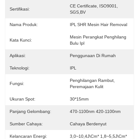
CE Certificate, ISO9001, 
Sertifikasi:
SGS,BV
Nama Produk:
IPL SHR Mesin Hair Removal
Mesin Perangkat Penghilang 
Kata Kunci:
Bulu Ipl
Aplikasi:
Penggunaan Di Rumah
Teknologi:
IPL
Penghilangan Rambut, 
Fungsi:
Peremajaan Kulit
Ukuran Spot:
30*15mm
Panjang Gelombang:
470-1100nm 420-1100nm
Sumber Cahaya:
Cahaya Berdenyut
Kelancaran Energi:
3,0~10,4J\cm* 1,8~5,5J\cm*