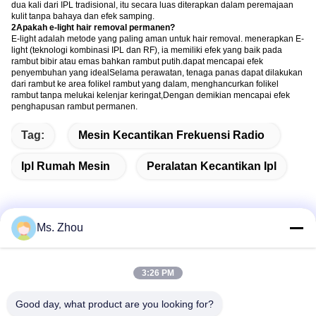
dua kali dari IPL tradisional, itu secara luas diterapkan dalam peremajaan
kulit tanpa bahaya dan efek samping.
2Apakah e-light hair removal permanen?
E-light adalah metode yang paling aman untuk hair removal. menerapkan E-
light (teknologi kombinasi IPL dan RF), ia memiliki efek yang baik pada
rambut bibir atau emas bahkan rambut putih.dapat mencapai efek
penyembuhan yang idealSelama perawatan, tenaga panas dapat dilakukan
dari rambut ke area folikel rambut yang dalam, menghancurkan folikel
rambut tanpa melukai kelenjar keringat,Dengan demikian mencapai efek
penghapusan rambut permanen.
Tag:
Mesin Kecantikan Frekuensi Radio
Ipl Rumah Mesin
Peralatan Kecantikan Ipl
Ms. Zhou
Kontak Cepat
3:26 PM
Alamat
Good day, what product are you looking for?
No.58 Dazhuang Road, TianGongYuan Street, Distrik