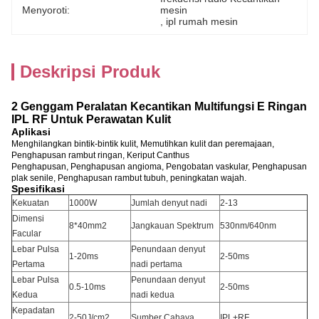
Menyoroti:
mesin
, 
ipl rumah mesin
Deskripsi Produk
2 Genggam Peralatan Kecantikan Multifungsi E Ringan
IPL RF Untuk Perawatan Kulit
Aplikasi
Menghilangkan bintik-bintik kulit, Memutihkan kulit dan peremajaan,
Penghapusan rambut ringan, Keriput Canthus
Penghapusan, Penghapusan angioma, Pengobatan vaskular, Penghapusan
plak senile, Penghapusan rambut tubuh, peningkatan wajah.
Spesifikasi
Kekuatan
1000W
Jumlah denyut nadi
2-13
Dimensi
8*40mm2
Jangkauan Spektrum
530nm/640nm
Facular
Lebar Pulsa
Penundaan denyut
1-20ms
2-50ms
Pertama
nadi pertama
Lebar Pulsa
Penundaan denyut
0.5-10ms
2-50ms
Kedua
nadi kedua
Kepadatan
2-50J/cm2
Sumber Cahaya
IPL+RF