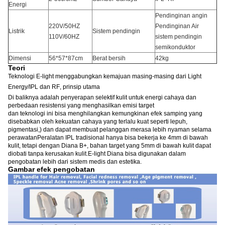
Energi
Pendinginan angin
220V/50HZ
Pendinginan Air
Listrik
Sistem pendingin
110V/60HZ
sistem pendingin
semikonduktor
Dimensi
56*57*87cm
Berat bersih
42kg
Teori
Teknologi E-light menggabungkan kemajuan masing-masing dari Light
Energy/IPL dan RF, prinsip utama
Di baliknya adalah penyerapan selektif kulit untuk energi cahaya dan
perbedaan resistensi yang menghasilkan emisi target
dan teknologi ini bisa menghilangkan kemungkinan efek samping yang
disebabkan oleh kekuatan cahaya yang terlalu kuat seperti lepuh,
pigmentasi,) dan dapat membuat pelanggan merasa lebih nyaman selama
perawatanPeralatan IPL tradisional hanya bisa bekerja ke 4mm di bawah
kulit, tetapi dengan Diana B+, bahan target yang 5mm di bawah kulit dapat
diobati tanpa kerusakan kulit.E-light Diana bisa digunakan dalam
pengobatan lebih dari sistem medis dan estetika.
Gambar efek pengobatan